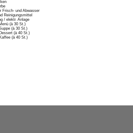
cken
örbe
ür Frisch- und Abwasser
nd Reinigungsmittel
g / elektr. Anlage
Menü (à 30 St.)
uppe (à 30 St.)
essert (à 40 St.)
affee (à 40 St.)