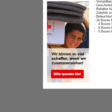
- Vorspülbe
- Geschirrk
- Behälter f
- Zubehör u
- Beleuchtun
- 16 Boxen 
- 4 Boxen S
- 8 Boxen D
- 5 Boxen K
.