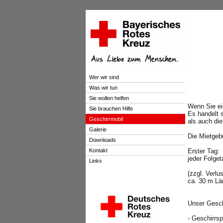
Wer wir sind
Was wir tun
Sie wollen helfen
Wenn Sie ei
Sie brauchen Hilfe
Es handelt 
Geschirrmobil
als auch die
.
Galerie
Die Mietgebü
Downloads
.
Kontakt
Erster T
jeder Folge
Links
.
.
(zzgl. Verlu
.
ca. 30 m Lä
.
.
.
Unser Gesch
.
- Geschirrsp