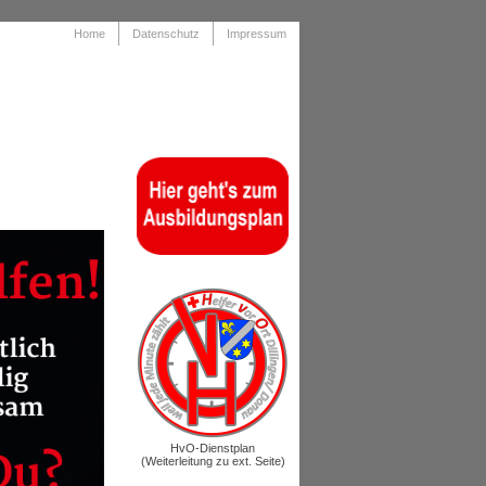
Home
Datenschutz
Impressum
.
.
HvO-Dienstplan
(Weiterleitung zu ext. Seite)