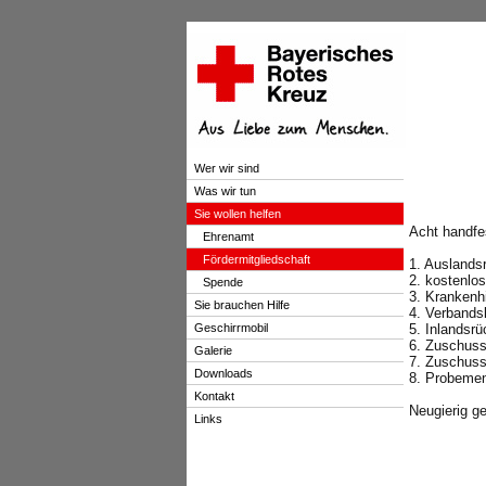
Wer wir sind
Was wir tun
Sie wollen helfen
Acht handfes
Ehrenamt
Fördermitgliedschaft
1. Auslands
2. kostenlo
Spende
3. Krankenhi
Sie brauchen Hilfe
4. Verband
Geschirrmobil
5. Inlandsr
6. Zuschuss
Galerie
7. Zuschuss
Downloads
8. Probeme
Kontakt
Neugierig g
Links
.
.
.