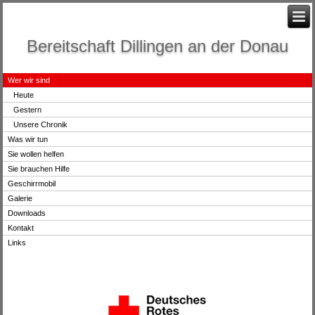
Bereitschaft Dillingen an der Donau
Wer wir sind
Heute
Gestern
Unsere Chronik
Was wir tun
Sie wollen helfen
Sie brauchen Hilfe
Geschirrmobil
Galerie
Downloads
Kontakt
Links
.
.
.