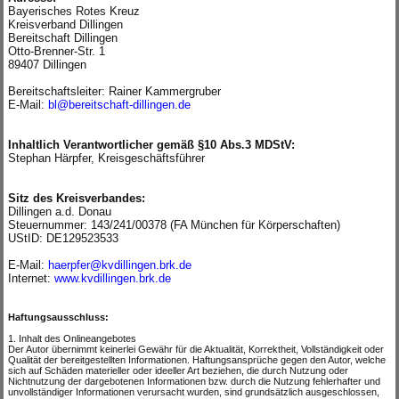
Bayerisches Rotes Kreuz
Kreisverband Dillingen
Bereitschaft Dillingen
Otto-Brenner-Str. 1
89407 Dillingen
.
Bereitschaftsleiter: Rainer Kammergruber
E-Mail:
bl@bereitschaft-dillingen.de
.
.
Inhaltlich Verantwortlicher gemäß §10 Abs.3 MDStV:
Stephan Härpfer, Kreisgeschäftsführer
.
.
Sitz des Kreisverbandes:
Dillingen a.d. Donau
Steuernummer: 143/241/00378 (FA München für Körperschaften)
UStID: DE129523533
.
E-Mail:
haerpfer@kvdillingen.brk.de
Internet:
www.kvdillingen.brk.de
.
.
Haftungsausschluss:
1. Inhalt des Onlineangebotes
Der Autor übernimmt keinerlei Gewähr für die Aktualität, Korrektheit, Vollständigkeit oder
Qualität der bereitgestellten Informationen. Haftungsansprüche gegen den Autor, welche
sich auf Schäden materieller oder ideeller Art beziehen, die durch Nutzung oder
Nichtnutzung der dargebotenen Informationen bzw. durch die Nutzung fehlerhafter und
unvollständiger Informationen verursacht wurden, sind grundsätzlich ausgeschlossen,