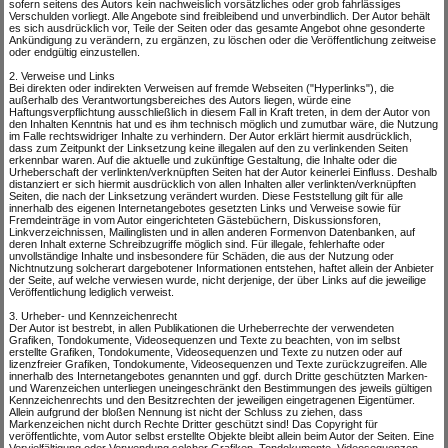
sofern seitens des Autors kein nachweislich vorsätzliches oder grob fahrlässiges
Verschulden vorliegt. Alle Angebote sind freibleibend und unverbindlich. Der Autor behält
es sich ausdrücklich vor, Teile der Seiten oder das gesamte Angebot ohne gesonderte
Ankündigung zu verändern, zu ergänzen, zu löschen oder die Veröffentlichung zeitweise
oder endgültig einzustellen.
2. Verweise und Links
Bei direkten oder indirekten Verweisen auf fremde Webseiten ("Hyperlinks"), die
außerhalb des Verantwortungsbereiches des Autors liegen, würde eine
Haftungsverpflichtung ausschließlich in diesem Fall in Kraft treten, in dem der Autor von
den Inhalten Kenntnis hat und es ihm technisch möglich und zumutbar wäre, die Nutzung
im Falle rechtswidriger Inhalte zu verhindern. Der Autor erklärt hiermit ausdrücklich,
dass zum Zeitpunkt der Linksetzung keine illegalen auf den zu verlinkenden Seiten
erkennbar waren. Auf die aktuelle und zukünftige Gestaltung, die Inhalte oder die
Urheberschaft der verlinkten/verknüpften Seiten hat der Autor keinerlei Einfluss. Deshalb
distanziert er sich hiermit ausdrücklich von allen Inhalten aller verlinkten/verknüpften
Seiten, die nach der Linksetzung verändert wurden. Diese Feststellung gilt für alle
innerhalb des eigenen Internetangebotes gesetzten Links und Verweise sowie für
Fremdeinträge in vom Autor eingerichteten Gästebüchern, Diskussionsforen,
Linkverzeichnissen, Mailinglisten und in allen anderen Formenvon Datenbanken, auf
deren Inhalt externe Schreibzugriffe möglich sind. Für illegale, fehlerhafte oder
unvollständige Inhalte und insbesondere für Schäden, die aus der Nutzung oder
Nichtnutzung solcherart dargebotener Informationen entstehen, haftet allein der Anbieter
der Seite, auf welche verwiesen wurde, nicht derjenige, der über Links auf die jeweilige
Veröffentlichung lediglich verweist.
3. Urheber- und Kennzeichenrecht
Der Autor ist bestrebt, in allen Publikationen die Urheberrechte der verwendeten
Grafiken, Tondokumente, Videosequenzen und Texte zu beachten, von im selbst
erstellte Grafiken, Tondokumente, Videosequenzen und Texte zu nutzen oder auf
lizenzfreier Grafiken, Tondokumente, Videosequenzen und Texte zurückzugreifen. Alle
innerhalb des Internetangebotes genannten und ggf. durch Dritte geschützten Marken-
und Warenzeichen unterliegen uneingeschränkt den Bestimmungen des jeweils gültigen
Kennzeichenrechts und den Besitzrechten der jeweiligen eingetragenen Eigentümer.
Allein aufgrund der bloßen Nennung ist nicht der Schluss zu ziehen, dass
Markenzeichen nicht durch Rechte Dritter geschützt sind! Das Copyright für
veröffentlichte, vom Autor selbst erstellte Objekte bleibt allein beim Autor der Seiten. Eine